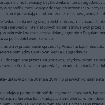
 narzędzie umożliwiający Użytkownikowi lub Usługodawcy 
o, w sposób umożliwiający dostęp do informacji w przysz
użą, i które pozwalają na odtworzenie przechowywanych inf
e świadczenia usług drogą elektroniczną na zasadach ok
ikacji i serwisów internetowych administrowanych przez 
w zakresie i na czas przewidziany zgodnie z Regulamine
tu za pośrednictwem Serwisu;
 umowa w przedmiocie sprzedaży Produktu bądź nieodpła
 zawarta pomiędzy Użytkownikiem a Usługodawcą.
dzia udostępniane przez Usługodawcę Użytkownikom za po
ałożenie Konta w celu sprzedaży lub udostępniania Produ
nta
- ustawa z dnia 30 maja 2014 r. o prawach konsumenta (t
 posiadająca pełną zdolność do czynności prawnych, będą
stająca z Serwisu lub składająca Zamówienia, w tym doko
inem i obowiązującymi w tym zakresie przepisami prawa;