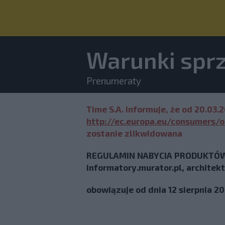
Warunki spr
Prenumeraty
Time S.A. informuje, że od 20.03
http://ec.europa.eu/consumers/o
zostanie zlikwidowana
REGULAMIN NABYCIA PRODUKTÓW D
informatory.murator.pl, architek
obowiązuje od dnia 12 sierpnia 20