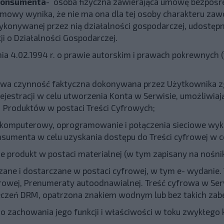
 konsumenta
- osoba fizyczna zawierająca umowę bezpośred
 umowy wynika, że nie ma ona dla tej osoby charakteru z
ykonywanej przez nią działalności gospodarczej, udostęp
ji o Działalności Gospodarczej.
ia 4.02.1994 r. o prawie autorskim i prawach pokrewnych (te
owa czynność faktyczna dokonywana przez Użytkownika z
jestracji w celu utworzenia Konta w Serwisie, umożliwia
 Produktów w postaci Treści Cyfrowych;
 komputerowy, oprogramowanie i połączenia sieciowe wy
sumenta w celu uzyskania dostępu do Treści cyfrowej w ce
e produkt w postaci materialnej (w tym zapisany na nośni
ane i dostarczane w postaci cyfrowej, w tym e- wydanie. 
rowej, Prenumeraty autoodnawialnej. Treść cyfrowa w Ser
ieczeń DRM, opatrzona znakiem wodnym lub bez takich zab
o zachowania jego funkcji i właściwości w toku zwykłego 