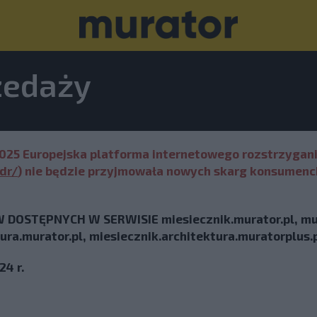
zedaży
.2025 Europejska platforma internetowego rozstrzygan
dr/
) nie będzie przyjmowała nowych skarg konsumencki
OSTĘPNYCH W SERWISIE miesiecznik.murator.pl, mu
tura.murator.pl, miesiecznik.architektura.muratorplus
24 r.