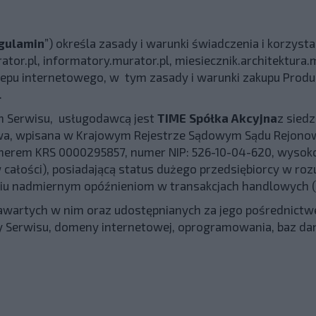
gulamin
”) określa zasady i warunki świadczenia i korzyst
or.pl, informatory.murator.pl, miesiecznik.architektura.m
klepu internetowego, w tym zasady i warunki zakupu Pro
.
m Serwisu, usługodawcą jest
TIME Spółka Akcyjna
z siedz
zawa, wpisana w Krajowym Rejestrze Sądowym Sądu Rejono
merem KRS 0000295857, numer NIP: 526-10-04-620, wysok
 całości), posiadającą status dużego przedsiębiorcy w rozu
aniu nadmiernym opóźnieniom w transakcjach handlowych (
zawartych w nim oraz udostępnianych za jego pośrednictw
y Serwisu, domeny internetowej, oprogramowania, baz dan