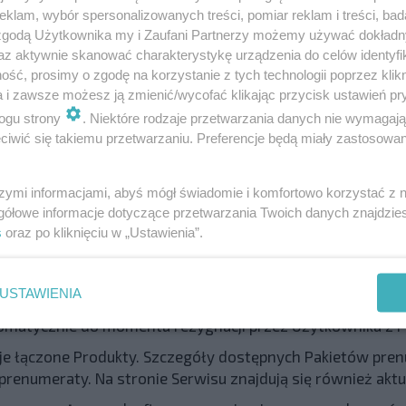
klam, wybór spersonalizowanych treści, pomiar reklam i treści, bad
acja i/lub zakup Treści cyfrowej, realizowana po złożeni
 zgodą Użytkownika my i Zaufani Partnerzy możemy używać dokład
Pakiet Prenumeraty cyfrowej. Korzystanie z Prenumeraty 
az aktywnie skanować charakterystykę urządzenia do celów identyfi
ez Usługodawcę opłaty za wybrany pakiet Prenumeraty cyf
ść, prosimy o zgodę na korzystanie z tych technologii poprzez klikn
drukowaną na zasadach określonych przez Pakiet prenum
a i zawsze możesz ją zmienić/wycofać klikając przycisk ustawień pr
tała aktywowana.
ogu strony
. Niektóre rodzaje przetwarzania danych nie wymagaj
iwić się takiemu przetwarzaniu. Preferencje będą miały zastosowanie
bejmuje sprzedaży wydań drukowanych, realizowana jest p
ty za wybrany Pakiet Prenumeraty drukowanej. Zakup Pr
wisie i weryfikacji przez Usługodawcę opłaty za wybrany 
szymi informacjami, abyś mógł świadomie i komfortowo korzystać z
yć połączona z Prenumeratą cyfrową na zasadach określ
gółowe informacje dotyczące przetwarzania Twoich danych znajdzi
a po wysłaniu przez Usługodawcę na adres wskazany w 
s
oraz po kliknięciu w „Ustawienia”.
iecie prenumeraty.
na
– rodzaj prenumeraty dostępnej w ramach Prenumeraty c
USTAWIENIA
kolejnych okresów prenumeraty i koniecznością uiszczan
utomatycznie do momentu rezygnacji przez Użytkownika z 
je łączone Produkty. Szczegóły dostępnych Pakietów pren
prenumeraty. Na stronie Serwisu znajdują się również akt