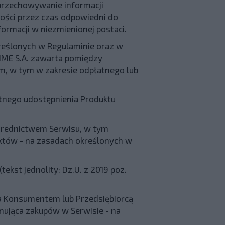
przechowywanie informacji
łości przez czas odpowiedni do
ormacji w niezmienionej postaci.
reślonych w Regulaminie oraz w
TIME S.A. zawarta pomiędzy
m, w tym w zakresie odpłatnego lub
tnego udostępnienia Produktu
średnictwem Serwisu, w tym
któw - na zasadach określonych w
ekst jednolity: Dz.U. z 2019 poz.
ca Konsumentem lub Przedsiębiorcą
nująca zakupów w Serwisie - na