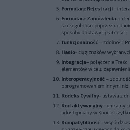
Formularz Rejestracji -
inter
Formularz Zamówienia
- int
szczególności poprzez dodani
sposobu dostawy i płatności;
funkcjonalność
– zdolność Pr
Hasło
- ciąg znaków wybranych
Integracja
– połączenie Treśc
elementów w celu zapewnienia
Interoperacyjność
– zdolność
oprogramowaniem innymi niż t
Kodeks Cywilny
- ustawa z dni
Kod aktywacyjny
– unikalny 
udostępniany w Koncie Użytk
Kompatybilność
– współdział
są zazwyczaj używane do korzy