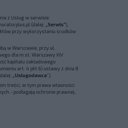
ania z Usług w serwisie
uratorplus.pl (dalej:
„Serwis”
),
duktów przy wykorzystaniu środków
ibą w Warszawie, przy ul.
wego dla m.st. Warszawy XIV
ość kapitału zakładowego
mieniu art. 4 pkt 6) ustawy z dnia 8
dalej:
„Usługodawca
”).
em treści, w tym prawa własności
ych - podlegają ochronie prawnej
.