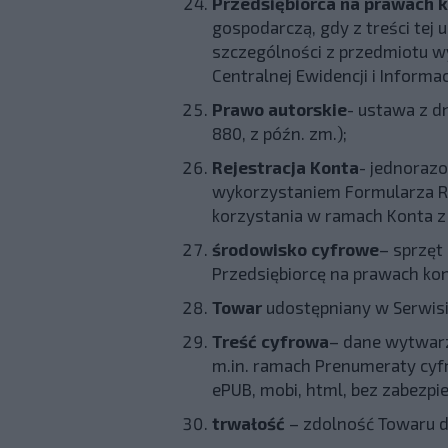
Przedsiębiorca na prawach
gospodarczą, gdy z treści tej
szczególności z przedmiotu w
Centralnej Ewidencji i Informac
Prawo autorskie
- ustawa z dn
880, z późn. zm.);
Rejestracja Konta
- jednoraz
wykorzystaniem Formularza Re
korzystania w ramach Konta z
środowisko cyfrowe
– sprzęt
Przedsiębiorcę na prawach kon
Towar
udostępniany w Serwisi
Treść cyfrowa
– dane wytwarz
m.in. ramach Prenumeraty cyf
ePUB, mobi, html, bez zabezp
trwałość
– zdolność Towaru d