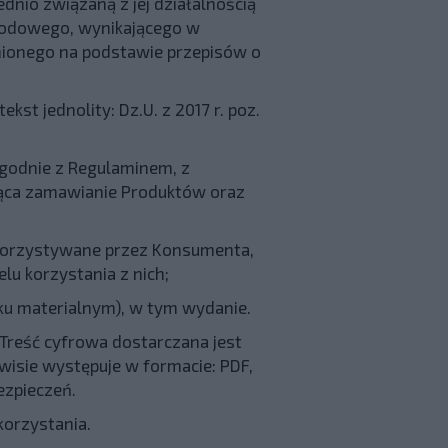
nio związaną z jej działalnością
awodowego, wynikającego w
nionego na podstawie przepisów o
kst jednolity: Dz.U. z 2017 r. poz.
godnie z Regulaminem, z
jąca zamawianie Produktów oraz
korzystywane przez Konsumenta,
lu korzystania z nich;
ku materialnym), w tym wydanie.
Treść cyfrowa dostarczana jest
wisie występuje w formacie: PDF,
ezpieczeń.
korzystania.