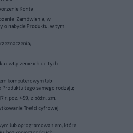
worzenie Konta
łożenie Zamówienia, w
 o nabycie Produktu, w tym
przeznaczenia;
a i włączenie ich do tych
zętem komputerowym lub
b Produktu tego samego rodzaju;
7 r. poz. 459, z późn. zm.
ytkowanie Treści cyfrowej,
owym lub oprogramowaniem, które
u, bez konieczności ich