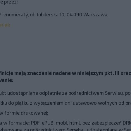
e przez:
 Prenumeraty, ul. Jubilerska 10, 04-190 Warszawa;
r.pl
;
inicje mają znaczenie nadane w niniejszym pkt. III or
wanie:
dukt udostępniane odpłatnie za pośrednictwem Serwisu, p
ałku do piątku z wyłączeniem dni ustawowo wolnych od pra
 w formie drukowanej;
wa w formacie: PDF, ePUB, mobi, html, bez zabezpieczeń 
trybuowana za pośrednictwem Serwisu, udostępniana w Ser