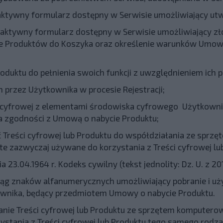
aktywny formularz dostępny w Serwisie umożliwiający ut
eraktywny formularz dostępny w Serwisie umożliwiający z
e Produktów do Koszyka oraz określenie warunków Umowy
oduktu do pełnienia swoich funkcji z uwzględnieniem ich 
 przez Użytkownika w procesie Rejestracji;
i cyfrowej z elementami środowiska cyfrowego Użytkownik
 zgodności z Umową o nabycie Produktu;
 Treści cyfrowej lub Produktu do współdziałania ze spr
e zazwyczaj używane do korzystania z Treści cyfrowej lu
a 23.04.1964 r. Kodeks cywilny (tekst jednolity: Dz. U. z 201
ciąg znaków alfanumerycznych umożliwiający pobranie i uż
ownika, będący przedmiotem Umowy o nabycie Produktu.
anie Treści cyfrowej lub Produktu ze sprzętem komputer
stania z Treści cyfrowej lub Produktu tego samego rodzaj