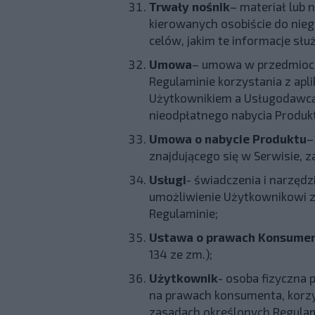
Trwały nośnik
– materiał lub
kierowanych osobiście do nieg
celów, jakim te informacje sł
Umowa
– umowa w przedmioci
Regulaminie korzystania z apl
Użytkownikiem a Usługodawcą 
nieodpłatnego nabycia Produk
Umowa o nabycie Produktu
–
znajdującego się w Serwisie,
Usługi
- świadczenia i narzę
umożliwienie Użytkownikowi z
Regulaminie;
Ustawa o prawach Konsume
134 ze zm.);
Użytkownik
- osoba fizyczna
na prawach konsumenta, korzy
zasadach określonych Regulam