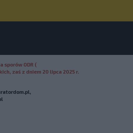
ia sporów ODR (
ch, zaś z dniem 20 lipca 2025 r.
ratordom.pl,
.pl