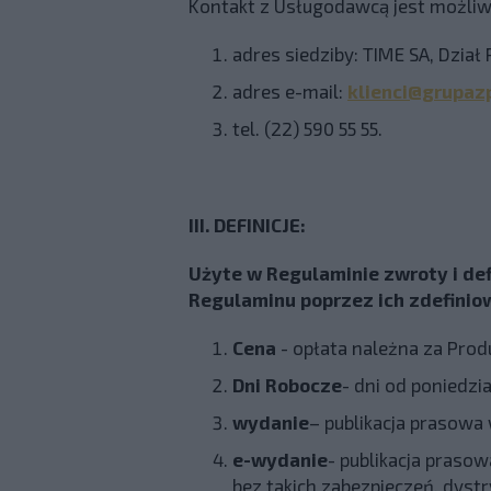
Kontakt z Usługodawcą jest możliw
adres siedziby: TIME SA, Dział
adres e-mail:
klienci@grupazp
tel. (22) 590 55 55.
III. DEFINICJE:
Użyte w Regulaminie zwroty i def
Regulaminu poprzez ich zdefinio
Cena
- opłata należna za Pro
Dni Robocze
- dni od poniedzi
wydanie
– publikacja prasowa
e-wydanie
- publikacja praso
bez takich zabezpieczeń, dys